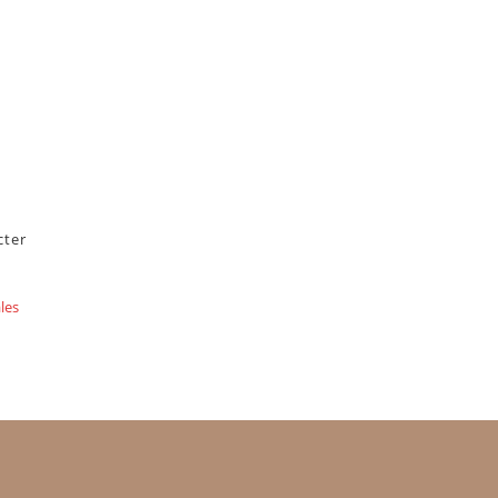
cter
les