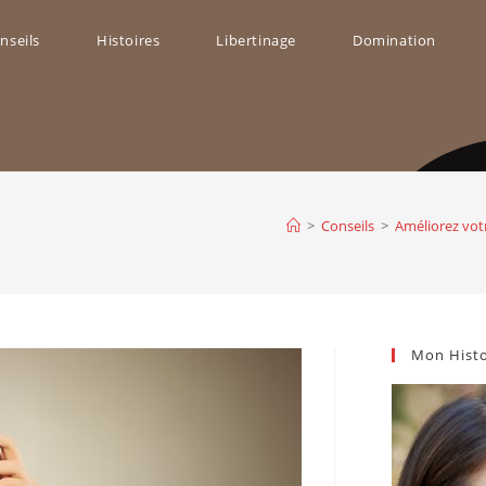
nseils
Histoires
Libertinage
Domination
ggle
bsite
>
Conseils
>
Améliorez votr
arch
Mon Histo