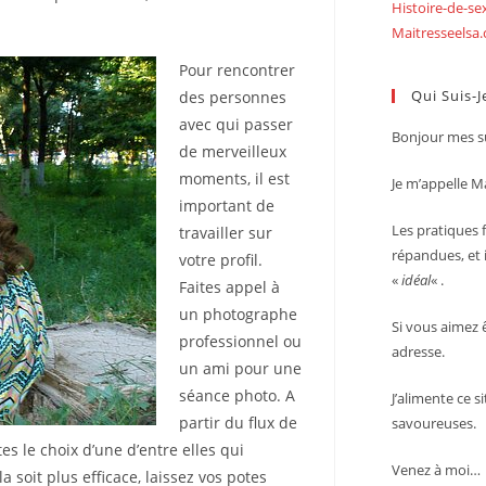
Histoire-de-s
Maitresseelsa
Pour rencontrer
Qui Suis-J
des personnes
avec qui passer
Bonjour mes su
de merveilleux
moments, il est
Je m’appelle Ma
important de
Les pratiques f
travailler sur
répandues, et i
votre profil.
«
idéal
« .
Faites appel à
un photographe
Si vous aimez 
professionnel ou
adresse.
un ami pour une
séance photo. A
J’alimente ce s
partir du flux de
savoureuses.
es le choix d’une d’entre elles qui
Venez à moi…
a soit plus efficace, laissez vos potes