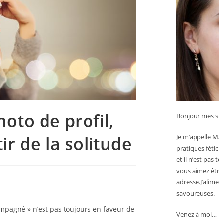
oto de profil,
Bonjour mes su
ir de la solitude
Je m’appelle Ma
pratiques féti
et il n’est pas
vous aimez êtr
adresse.J’alime
savoureuses.
mpagné » n’est pas toujours en faveur de
Venez à moi…