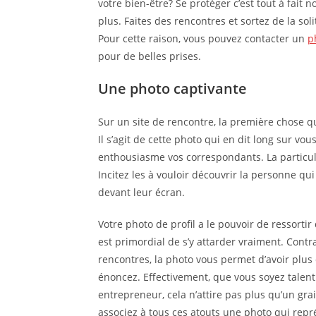
votre bien-être? Se protéger c’est tout à fait n
plus. Faites des rencontres et sortez de la soli
Pour cette raison, vous pouvez contacter un
p
pour de belles prises.
Une photo captivante
Sur un site de rencontre, la première chose qui 
Il s’agit de cette photo qui en dit long sur vous
enthousiasme vos correspondants. La particular
Incitez les à vouloir découvrir la personne qui
devant leur écran.
Votre photo de profil a le pouvoir de ressortir 
est primordial de s’y attarder vraiment. Cont
rencontres, la photo vous permet d’avoir plus
énoncez. Effectivement, que vous soyez talen
entrepreneur, cela n’attire pas plus qu’un gra
associez à tous ces atouts une photo qui repr