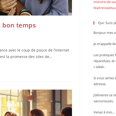
Histoire-de-s
Maitresseelsa
Qui Suis-J
u bon temps
Bonjour mes su
Je m’appelle Ma
ance avec le coup de pouce de l’internet
Les pratiques f
’est la promesse des sites de…
répandues, et i
«
idéal
« .
Si vous aimez 
adresse.
J’alimente ce s
savoureuses.
Venez à moi…