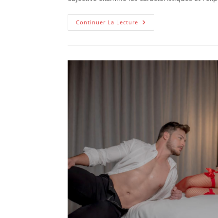
Woozgo
Continuer La Lecture
:
Avis
D’experts
Sur
La
Plateforme
De
Rencontres
Amicales
Nouvelle
Génération