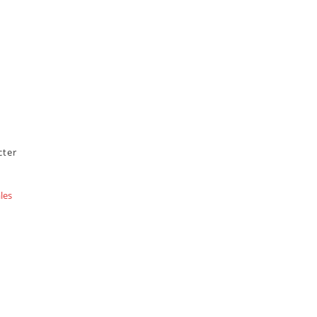
cter
les