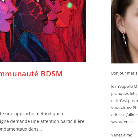
ommunauté BDSM
Bonjour mes su
Je m’appelle Ma
pratiques féti
et il n’est pas
vous aimez êtr
ite une approche méthodique et
adresse.J’alime
ligne demande une attention particulière
savoureuses.
s fondamentaux dans…
Venez à moi…