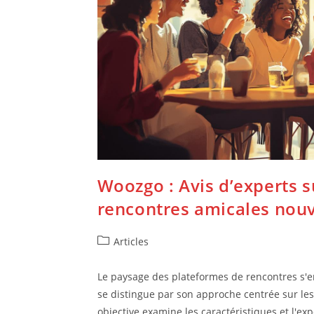
Woozgo : Avis d’experts s
rencontres amicales nouv
Post
Articles
category:
Le paysage des plateformes de rencontres s'e
se distingue par son approche centrée sur les
objective examine les caractéristiques et l'ex