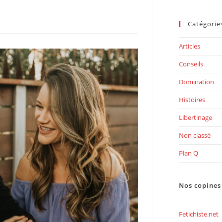
Catégorie
Articles
Conseils
Domination
Histoires
Libertinage
Non classé
Plan Q
Nos copines
Fetichiste.net