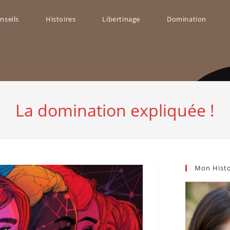
nseils
Histoires
Libertinage
Domination
ggle
bsite
La domination expliquée !
arch
Mon Histo