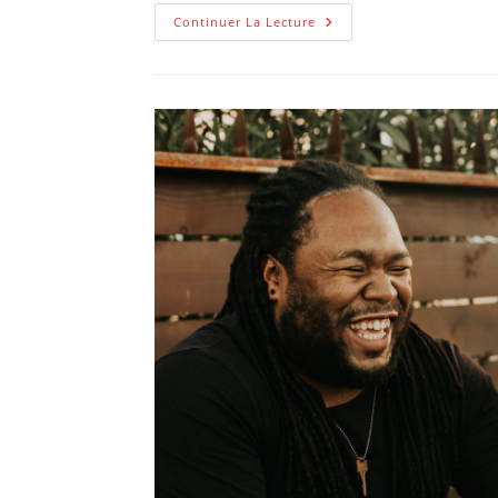
Comment
Continuer La Lecture
Trouver
Une
Communauté
BDSM
Sécurisée
En
Ligne