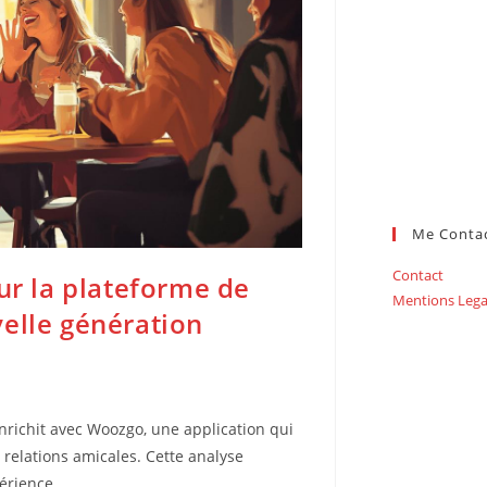
Me Conta
Contact
ur la plateforme de
Mentions Lega
elle génération
nrichit avec Woozgo, une application qui
 relations amicales. Cette analyse
périence…