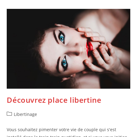
Profil,
Un
Atout
Pour
Sortir
De
La
Solitude
Découvrez place libertine
Post
Libertinage
category:
Vous souhaitez pimenter votre vie de couple qui s'est