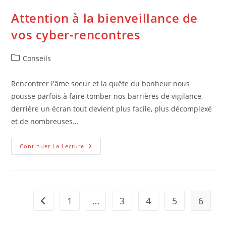
Attention à la bienveillance de
vos cyber-rencontres
Post
Conseils
category:
Rencontrer l'âme soeur et la quête du bonheur nous
pousse parfois à faire tomber nos barrières de vigilance,
derrière un écran tout devient plus facile, plus décomplexé
et de nombreuses…
Attention
Continuer La Lecture
À
La
Bienveillance
De
Vos
Cyber-
Rencontres
1
…
3
4
5
6
Go to the previous page