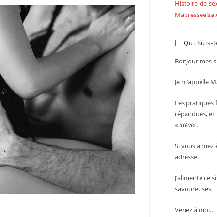
Histoire-de-s
Maitresseelsa
Qui Suis-J
Bonjour mes su
Je m’appelle Ma
Les pratiques f
répandues, et i
«
idéal
« .
Si vous aimez 
adresse.
J’alimente ce s
savoureuses.
Venez à moi…