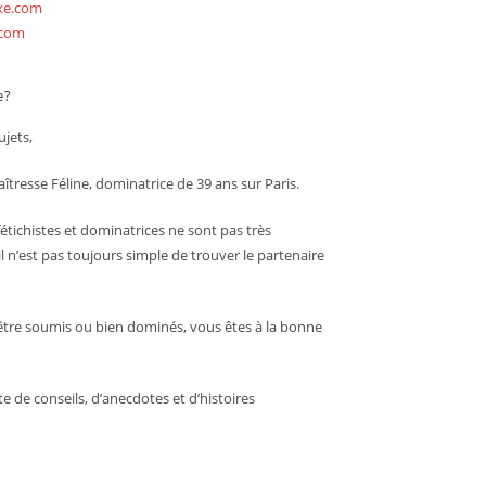
exe.com
.com
e?
jets,
îtresse Féline, dominatrice de 39 ans sur Paris.
étichistes et dominatrices ne sont pas très
l n’est pas toujours simple de trouver le partenaire
être soumis ou bien dominés, vous êtes à la bonne
ite de conseils, d’anecdotes et d’histoires