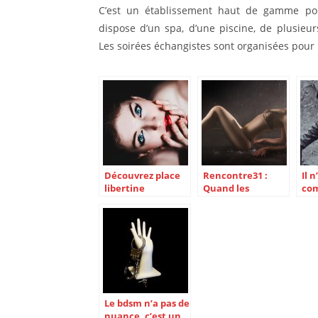
C’est un établissement haut de gamme pour
dispose d’un spa, d’une piscine, de plusieur
Les soirées échangistes sont organisées pour
Découvrez place
Rencontre31 :
Il n
libertine
Quand les
com
rencontres
une
éphémères sont
ave
sur le devant de la
scène !
Le bdsm n’a pas de
nuance, c’est un