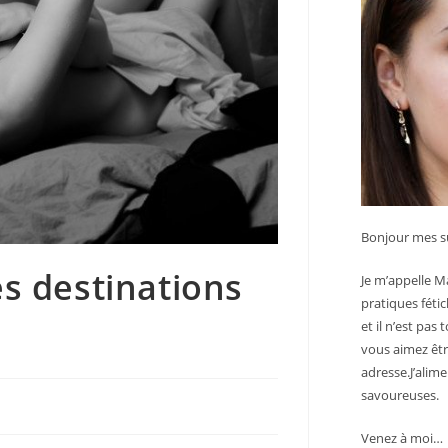
Bonjour mes su
es destinations
Je m’appelle Ma
pratiques féti
et il n’est pas
vous aimez êtr
adresse.J’alime
savoureuses.
Venez à moi…