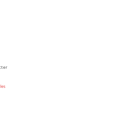
cter
les