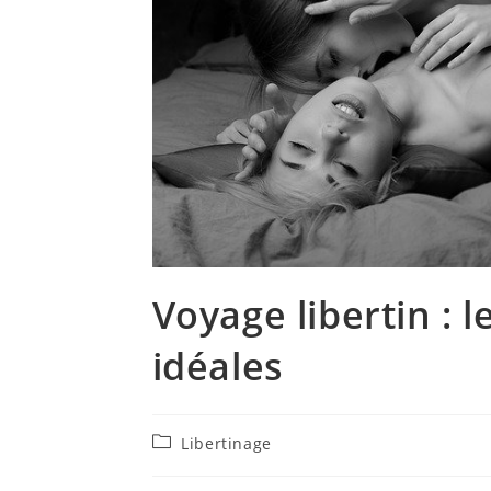
Voyage libertin : l
idéales
Post
Libertinage
category: