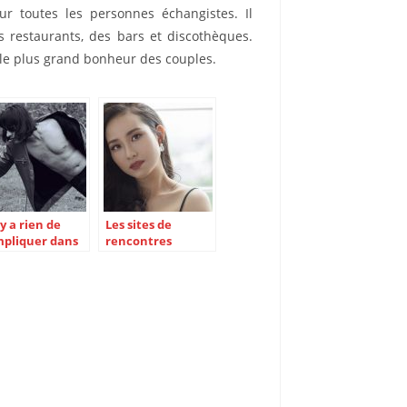
 toutes les personnes échangistes. Il
s restaurants, des bars et discothèques.
 le plus grand bonheur des couples.
’y a rien de
Les sites de
pliquer dans
rencontres
 rencontre
asiatiques
c un trans
disponibles en
France