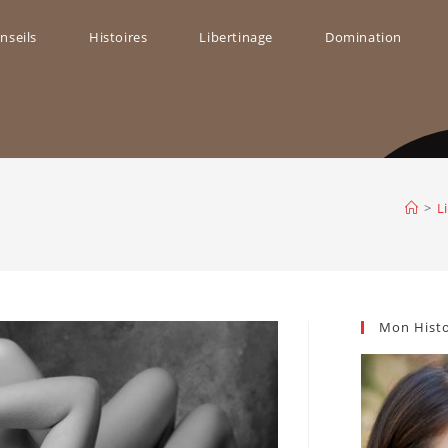
nseils
Histoires
Libertinage
Domination
ggle
bsite
>
L
arch
Mon Histo