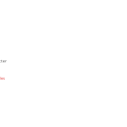
cter
les