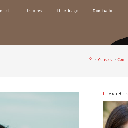
nseils
Histoires
Libertinage
Domination
ggle
bsite
>
Conseils
>
Comme
arch
Mon Histo