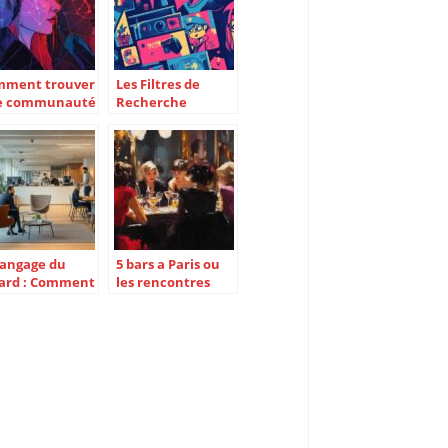
mment trouver
Les Filtres de
e communauté
Recherche
M sécurisée
Indispensables sur
ligne
un Site de
Rencontre Geek,
Gamer et Nerd
langage du
5 bars a Paris ou
ard : Comment
les rencontres
er une
spontanees
nexion
remplacent les
urelle au
applications
reau