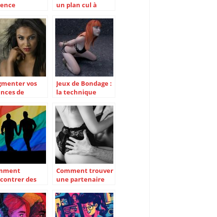
lence
un plan cul à
jugale
Rennes en
Bretagne ?
menter vos
Jeux de Bondage :
nces de
la technique
contrer
avant la pratique
mour en
isissant
oquin.com
mment
Comment trouver
contrer des
une partenaire
iors gays ?
BDSM
dominatrice ?