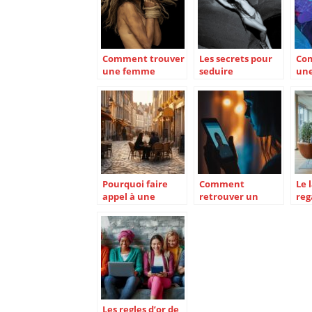
Comment trouver
Les secrets pour
Co
une femme
seduire
un
soumise pour un
efficacement sur
BDS
plan cul ?
Badoo
en 
Pourquoi faire
Comment
Le 
appel à une
retrouver un
reg
agence de
profil supprimé
cre
rencontres à
sur Badoo :
con
Arras : 5
Méthodes
nat
avantages qui
efficaces de
bu
vont vous
recherche cross-
convaincre
plateforme
Les regles d’or de