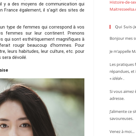
Histoire-de-s
 il y a des moyens de communication qui 
Maitresseelsa
en France également, il s’agit des sites de 
Qui Suis-J
s un type de femmes qui correspond à vos 
es femmes sur leur continent. Prenons 
Bonjour mes su
s qui sont esthétiquement magnifiques à 
ferait rougir beaucoup d’hommes. Pour 
re, leurs habitudes, leur culture, etc. pour 
Je m’appelle Ma
 sera dévoilé.
Les pratiques f
aise
répandues, et i
«
idéal
« .
Si vous aimez 
adresse.
J’alimente ce s
savoureuses.
Venez à moi…