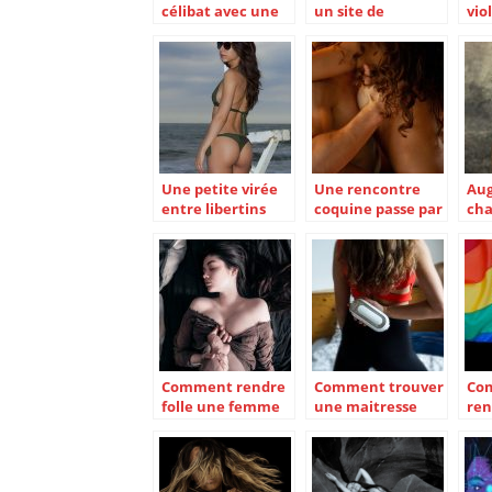
célibat avec une
un site de
vio
belle russe
rencontre dédié
con
célibataire : c’est
aux célibataires
possible ici!
et aux couples
libertins ?
Une petite virée
Une rencontre
Aug
entre libertins
coquine passe par
cha
sans attache
une bonne
ren
communication
l’a
cho
bec
Comment rendre
Comment trouver
Co
folle une femme
une maitresse
ren
au lit ?
dominatrice en
sen
ligne ?