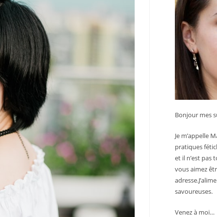
Bonjour mes su
Je m’appelle Ma
pratiques féti
et il n’est pas
vous aimez êtr
adresse.J’alime
savoureuses.
Venez à moi…