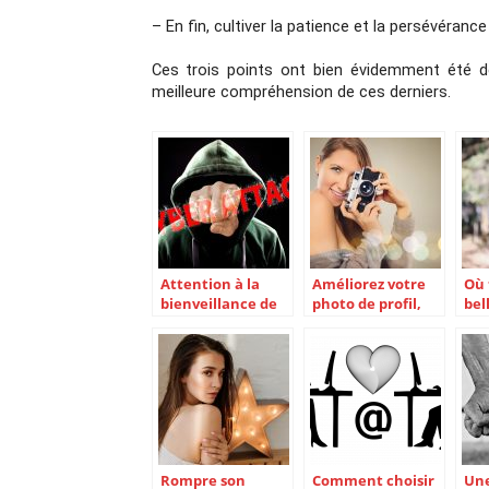
– En fin, cultiver la patience et la persévéran
Ces trois points ont bien évidemment été dét
meilleure compréhension de ces derniers. 
Attention à la
Améliorez votre
Où 
bienveillance de
photo de profil,
bel
vos cyber-
un atout pour
lad
rencontres
sortir de la
art
solitude
Rompre son
Comment choisir
Une